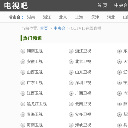
首 页
中央台
省市台
：
湖南
浙江
北京
上海
天津
河北
山
陕西
甘肃
青海
宁夏
新疆
海南
西藏
当前位置:
首页
>
中央台
> CCTV13在线直播
热门频道
湖南卫视
浙江卫视
东
安徽卫视
北京卫视
天
山西卫视
山东卫视
辽
广东卫视
深圳卫视
宁
江西卫视
广西卫视
内
黑龙江卫视
云南卫视
陕
青海卫视
安多卫视
新
海南卫视
海峡卫视
兵