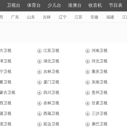
卫视台
体育台
少儿台
港澳台
收音机
节目表
西
广东
山东
吉林
辽宁
江苏
安徽
福建
江
黑龙江
更多>
方卫视
江苏卫视
河南卫视
津卫视
湖北卫视
河北卫视
宁卫视
吉林卫视
重庆卫视
夏卫视
厦门卫视
东南卫视
蒙古卫视
四川卫视
贵州卫视
西卫视
农林卫视
甘肃卫视
疆卫视
西蔵卫视
三沙卫视
团卫视
延边卫视
康巴卫视