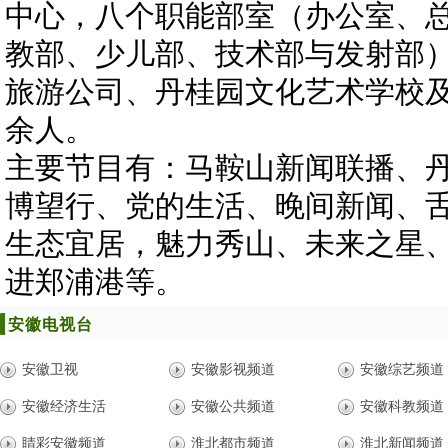
中心，八个职能部室（办公室、
教部、少儿部、技术部与发射部
旅游公司、丹桂园文化艺术学校及
余人。
主要节目有：马鞍山新闻联播、
博望行、党的生活、晚间新闻、
生态宜居，魅力秀山、未来之星
进郑浦港等。
安徽电视台
安徽卫视
安徽影视频道
安徽综艺频道
安徽经济生活
安徽公共频道
安徽科教频道
睛彩安徽频道
淮北都市频道
淮北新闻频道